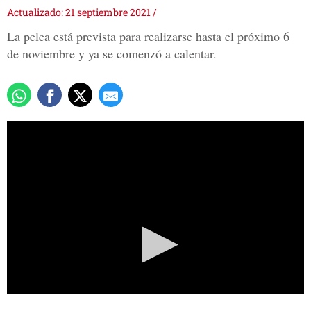
Actualizado: 21 septiembre 2021
/
La pelea está prevista para realizarse hasta el próximo 6
de noviembre y ya se comenzó a calentar.
0
seconds
of
49
seconds