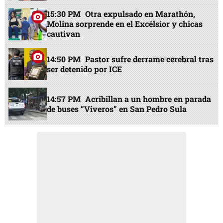
15:30 PM
Otra expulsado en Marathón,
Molina sorprende en el Excélsior y chicas
cautivan
14:50 PM
Pastor sufre derrame cerebral tras
ser detenido por ICE
14:57 PM
Acribillan a un hombre en parada
de buses “Viveros” en San Pedro Sula