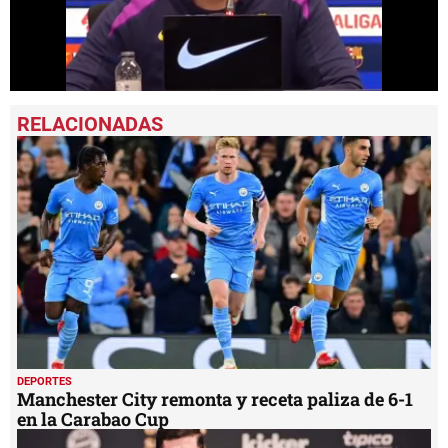
0
seconds
of
1
minute,
9
seconds
DEPORTES
Manchester City remonta y receta paliza de 6-1
en la Carabao Cup