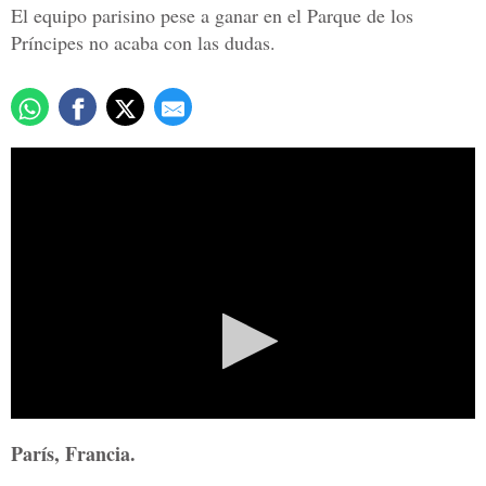
El equipo parisino pese a ganar en el Parque de los
Príncipes no acaba con las dudas.
0
seconds
of
1
minute,
14
seconds
París, Francia.