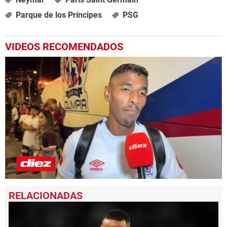
Parque de los Príncipes
PSG
VIDEOS RECOMENDADOS
0
seconds
of
3
minutes,
51