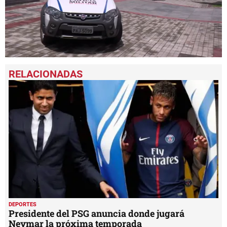
0
seconds
of
1
minute,
46
seconds
DEPORTES
Presidente del PSG anuncia donde jugará
Neymar la próxima temporada