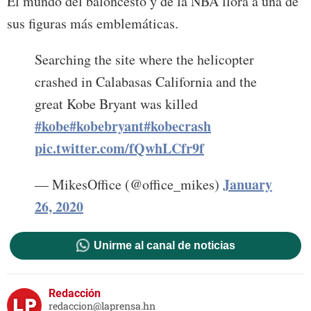
El mundo del baloncesto y de la NBA llora a una de
sus figuras más emblemáticas.
Searching the site where the helicopter
crashed in Calabasas California and the
great Kobe Bryant was killed
#kobe
#kobebryant
#kobecrash
pic.twitter.com/fQwhLCfr9f
January
— MikesOffice (@office_mikes)
26, 2020
Unirme al canal de noticias
Redacción
redaccion@laprensa.hn