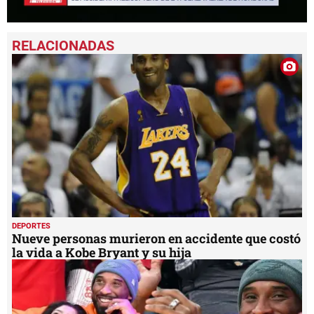
0
seconds
of
1
minute,
40
seconds
DEPORTES
Nueve personas murieron en accidente que costó
la vida a Kobe Bryant y su hija