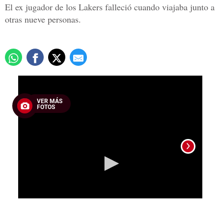
El ex jugador de los Lakers falleció cuando viajaba junto a
otras nueve personas.
0
seconds
of
VER MÁS
36
FOTOS
seconds
Kobe 