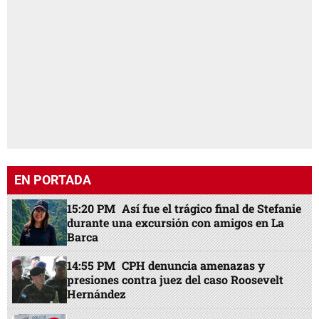
EN PORTADA
15:20 PM
Así fue el trágico final de Stefanie
durante una excursión con amigos en La
Barca
14:55 PM
CPH denuncia amenazas y
presiones contra juez del caso Roosevelt
Hernández
14:36 PM
¿Tienes problemas con tu vecino?
Así puedes resolverlo en San Pedro Sula
14:10 PM
Empleado de Costco mata a
compañero por celos y es captado en video
13:02 PM
Wong Arévalo sobre las
acusaciones contra Roosevelt: "Los que
andan armados son los militares"