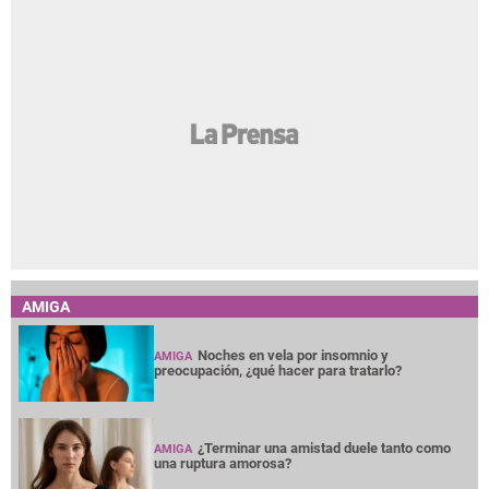
AMIGA
Noches en vela por insomnio y
AMIGA
preocupación, ¿qué hacer para tratarlo?
¿Terminar una amistad duele tanto como
AMIGA
una ruptura amorosa?
¿Cabello largo o corto? Elige tu corte según
AMIGA
tu cuello
Entre mujeres: guía para acompañar a su
AMIGA
amiga o familiar con cáncer de mama
Las perras que tienen cachorros pueden
AMIGA
tener una vejez más saludable