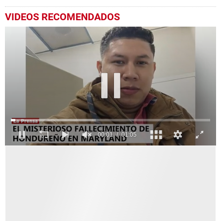
VIDEOS RECOMENDADOS
0
seconds
of
1
minute,
5
seconds