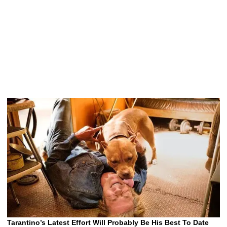
LA PRENSA VIDEOS
Copa Centroamericana: Olimpia
remonta y queda a un paso de la
clasificación
Javier López revela tres bajas de
Messi volvió con golazo en torneo
Motagua y regreso de jugador para
internacional y acecha a Cristiano
batalla ante FAS
Ronaldo