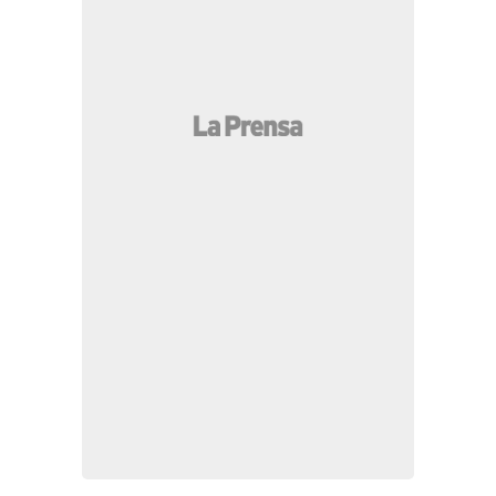
MÁS LEÍDAS
Esposa de "El Chapo" Guzmán sorprende con
regalo a Davis Flow y así reaccionó el tiktoker
¿Tienes problemas con tu vecino? Así puedes
resolverlo en San Pedro Sula
Abandonados en el hospital, así permanecen
Nasser Hilsaca y su hermana Básima