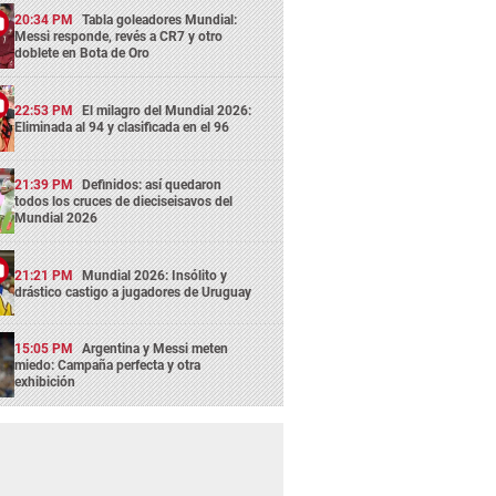
20:34 PM
Tabla goleadores Mundial:
Messi responde, revés a CR7 y otro
doblete en Bota de Oro
22:53 PM
El milagro del Mundial 2026:
Eliminada al 94 y clasificada en el 96
21:39 PM
Definidos: así quedaron
todos los cruces de dieciseisavos del
Mundial 2026
21:21 PM
Mundial 2026: Insólito y
drástico castigo a jugadores de Uruguay
15:05 PM
Argentina y Messi meten
miedo: Campaña perfecta y otra
exhibición