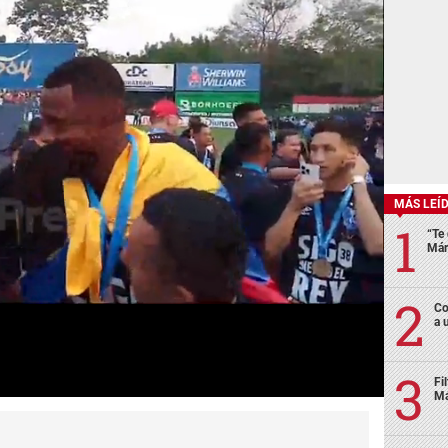
MÁS LEÍ
“Te 
Már
Co
a 
Fi
Má