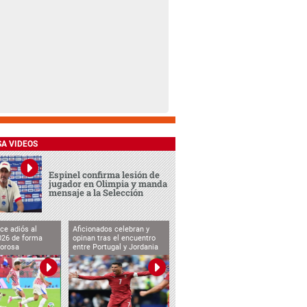
SA VIDEOS
Espinel confirma lesión de
jugador en Olimpia y manda
mensaje a la Selección
ce adiós al
Aficionados celebran y
026 de forma
opinan tras el encuentro
lorosa
entre Portugal y Jordania