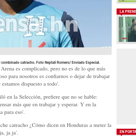
LA PREN
l combinado catracho. Foto Neptalí Romero/ Enviado Especial.
e Arena es complicado, pero no es de lo que más
so para nosotros es confiarnos o dejar de trabajar
 estamos dispuesto a todo'.
iló en la Selección, prefiere que no se hable:
nsar más que en trabajar y esperar. Y en la
 para eso'.
liche catracho ¿Cómo dicen en Honduras a meter la
, ja ja'.
EN PORT