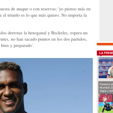
uesta de ataque o con reservas: 'yo pienso más en
e el triunfo es lo que más quiero. No importa la
os derrotas la hexoganal y Beckeles, espera un
entes, no han sacado puntos en los dos partidos,
 bien y preparado'.
LA PREN
Panamá di
Mundial 2
digna y do