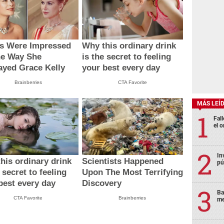
cs Were Impressed
Why this ordinary drink
he Way She
is the secret to feeling
ayed Grace Kelly
your best every day
Brainberries
CTA Favorite
MÁS LEÍ
Fall
el o
In
his ordinary drink
Scientists Happened
pú
 secret to feeling
Upon The Most Terrifying
best every day
Discovery
Ba
CTA Favorite
Brainberries
me