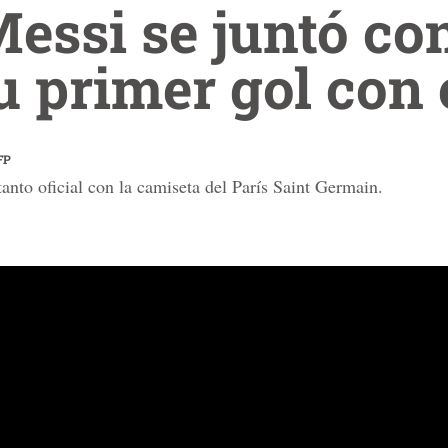
Messi se juntó c
u primer gol con 
FP
tanto oficial con la camiseta del París Saint Germain.