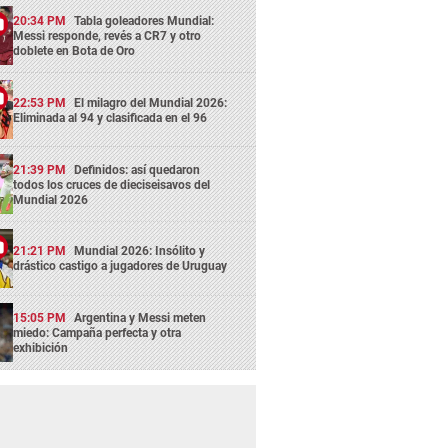
20:34 PM
Tabla goleadores Mundial:
Messi responde, revés a CR7 y otro
doblete en Bota de Oro
22:53 PM
El milagro del Mundial 2026:
Eliminada al 94 y clasificada en el 96
21:39 PM
Definidos: así quedaron
todos los cruces de dieciseisavos del
Mundial 2026
21:21 PM
Mundial 2026: Insólito y
drástico castigo a jugadores de Uruguay
15:05 PM
Argentina y Messi meten
miedo: Campaña perfecta y otra
exhibición