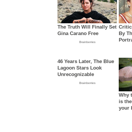
The Truth Will Finally Set
Criti
Gina Carano Free
By T
Portr
Brainberries
46 Years Later, The Blue
Lagoon Stars Look
Unrecognizable
Brainberries
Why t
is the
your 