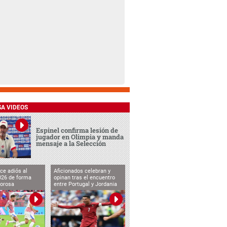
SA VIDEOS
Espinel confirma lesión de
jugador en Olimpia y manda
mensaje a la Selección
ce adiós al
Aficionados celebran y
026 de forma
opinan tras el encuentro
lorosa
entre Portugal y Jordania