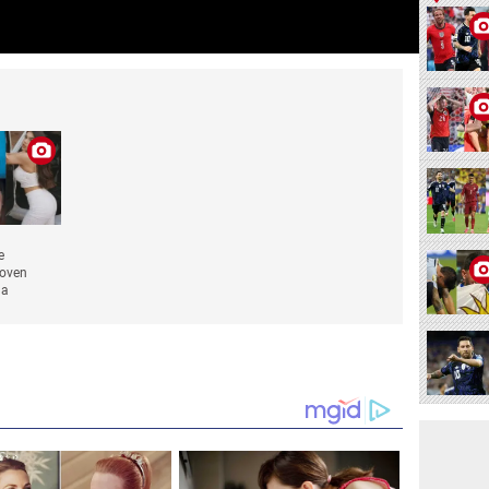
e
joven
na