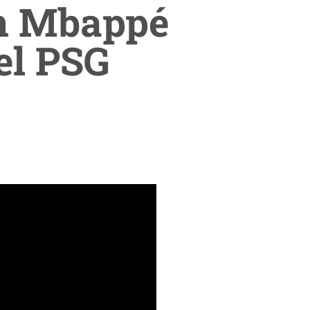
on Mbappé
el PSG