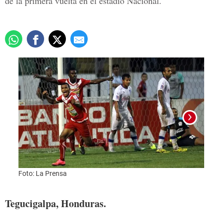
de la primera vuelta en el estadio Nacional.
Foto: La Prensa
Foto:
Tegucigalpa, Honduras.