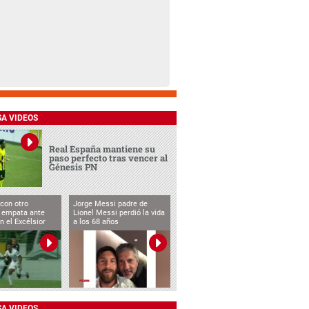
SA VIDEOS
Real España mantiene su
paso perfecto tras vencer al
Génesis PN
con otro
Jorge Messi padre de
, empata ante
Lionel Messi perdió la vida
n el Excélsior
a los 68 años
SA VIDEOS