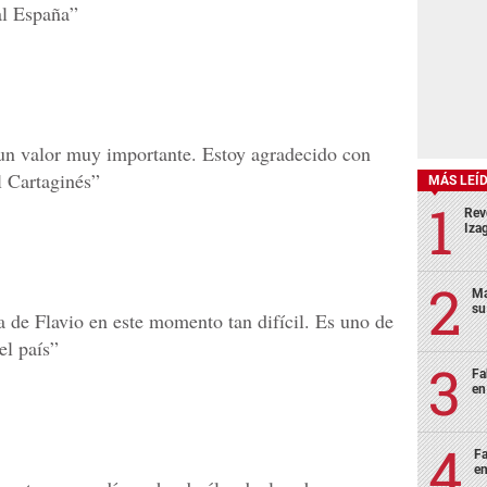
l España”
un valor muy importante. Estoy agradecido con
l Cartaginés”
MÁS LEÍ
Rev
Izag
Ma
su
 de Flavio en este momento tan difícil. Es uno de
el país”
Fa
en
Fa
en