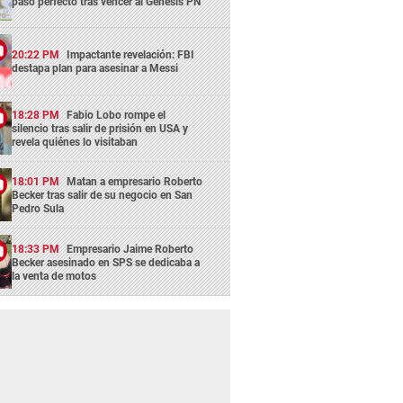
paso perfecto tras vencer al Génesis PN
20:22 PM
Impactante revelación: FBI
destapa plan para asesinar a Messi
18:28 PM
Fabio Lobo rompe el
silencio tras salir de prisión en USA y
revela quiénes lo visitaban
18:01 PM
Matan a empresario Roberto
Becker tras salir de su negocio en San
Pedro Sula
18:33 PM
Empresario Jaime Roberto
Becker asesinado en SPS se dedicaba a
la venta de motos