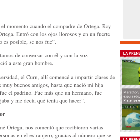
 el momento cuando el compadre de Ortega, Roy
Ortega. Entró con los ojos llorosos y en un fuerte
o es posible, se nos fue”.
tamos de conversar con él y con la voz
LA PREN
ció a este gran hombre.
versidad, el Curn, allí comencé a impartir clases de
s muy buenos amigos, hasta que nació mi hija
 fue el padrino. Fue más que un hermano, fue
Marathón, 
expulsado
aba y me decía qué tenía que hacer”.
Platense e
or
ané Ortega, nos comentó que recibieron varias
rsonas en el extranjero, gracias al número que se
LA PREN