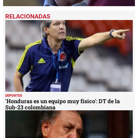
0
seconds
of
1
minute,
24
seconds
DEPORTES
'Honduras es un equipo muy físico': DT de la
Sub-23 colombiana