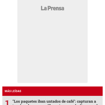
MÁS LEÍDAS
"Los paquetes iban untados de café": capturan a