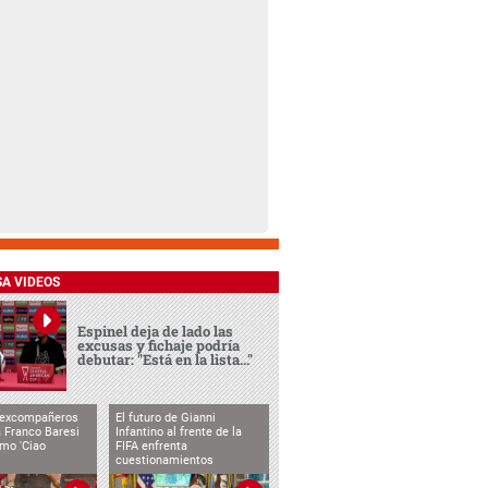
SA VIDEOS
Espinel deja de lado las
excusas y fichaje podría
debutar: "Está en la lista..."
 excompañeros
El futuro de Gianni
 Franco Baresi
Infantino al frente de la
imo 'Ciao
FIFA enfrenta
cuestionamientos