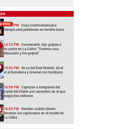
ADA
13:29 PM
Copa Centroamericana:
Olimpia está perdiendo en terrible inicio
14:12 PM
Condenable, hijo golpea a
su padre en La Ceiba: "Tuvimos una
discusión y me golpeó"
15:36 PM
Se va del Real Madrid, da el
sí al Barcelona y Arsenal con bombazo
16:58 PM
Capturan a integrante del
Cartel del Diablo por secuestro en el que
exigía tres millones
16:55 PM
Revelan cuánto dinero
llevaban los capturados en el muelle de
La Ceiba