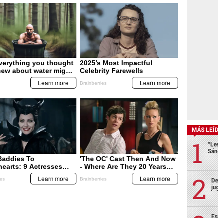
MÁS LEÍ
“Le
Sán
De
ju
Es