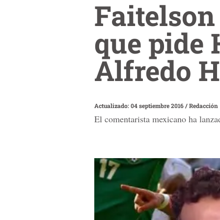
Faitelson
que pide 
Alfredo H
Actualizado: 04 septiembre 2016
/
Redacción
El comentarista mexicano ha lanzad