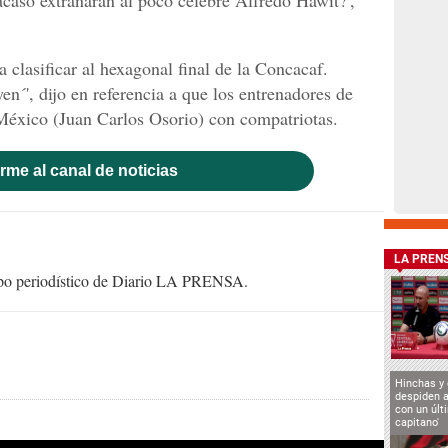
 clasificar al hexagonal final de la Concacaf.
en´', dijo en referencia a que los entrenadores de
 México (Juan Carlos Osorio) con compatriotas.
rme al canal de noticias
LA PREN
uipo periodístico de Diario LA PRENSA.
Hinchas y
despiden a
con un últ
capitano'