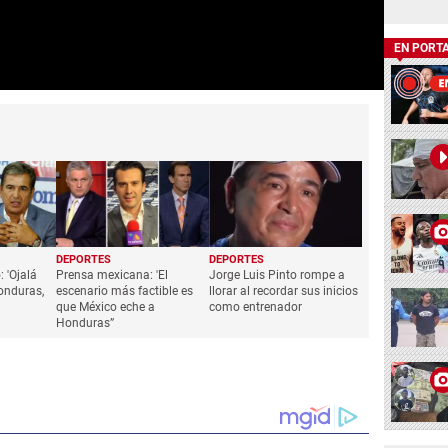
EN PORT
DEPORTES
DEPORTES
 'Ojalá
Prensa mexicana: 'El
Jorge Luis Pinto rompe a
onduras,
escenario más factible es
llorar al recordar sus inicios
que México eche a
como entrenador
Honduras”