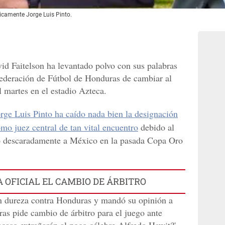
licamente Jorge Luis Pinto.
id Faitelson ha levantado polvo con sus palabras
Federación de Fútbol de Honduras de cambiar al
l martes en el estadio Azteca.
rge Luis Pinto ha caído nada bien la designación
o juez central de tan vital encuentro
debido al
dó descaradamente a México en la pasada Copa Oro
 OFICIAL EL CAMBIO DE ÁRBITRO
n dureza contra Honduras y mandó su opinión a
uras pide cambio de árbitro para el juego ante
caso extrañarán al poco célebre Alfredo Hawit?',