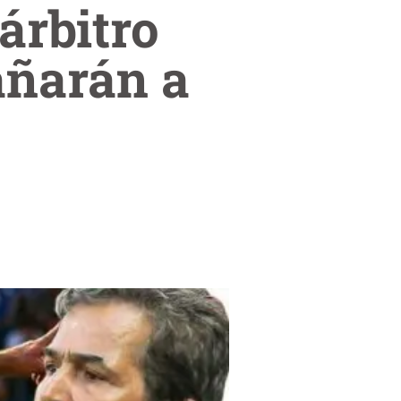
árbitro
añarán a