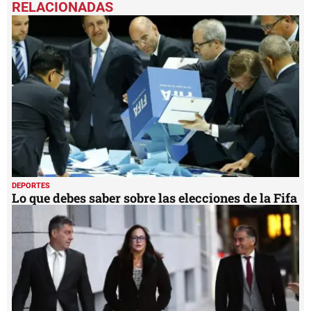
of
1
minute,
21
seconds
DEPORTES
Lo que debes saber sobre las elecciones de la Fifa