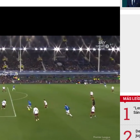
MÁS LEÍ
“Le
Sán
De
ju