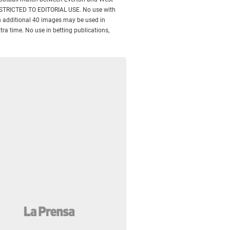
RESTRICTED TO EDITORIAL USE. No use with
Samuel Eto'o debutó con el Chelsea. Aq
 An additional 40 images may be used in
ra time. No use in betting publications,