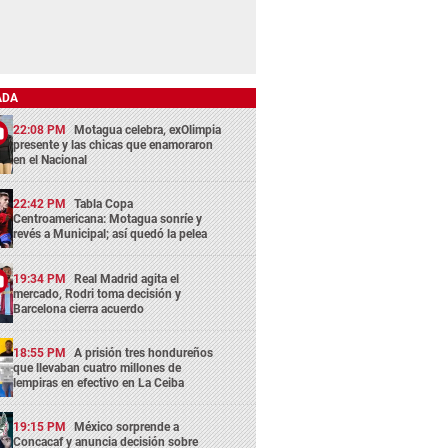
ADA
22:08 PM
Motagua celebra, exOlimpia
presente y las chicas que enamoraron
en el Nacional
22:42 PM
Tabla Copa
Centroamericana: Motagua sonríe y
revés a Municipal; así quedó la pelea
19:34 PM
Real Madrid agita el
mercado, Rodri toma decisión y
Barcelona cierra acuerdo
18:55 PM
A prisión tres hondureños
que llevaban cuatro millones de
lempiras en efectivo en La Ceiba
19:15 PM
México sorprende a
Concacaf y anuncia decisión sobre