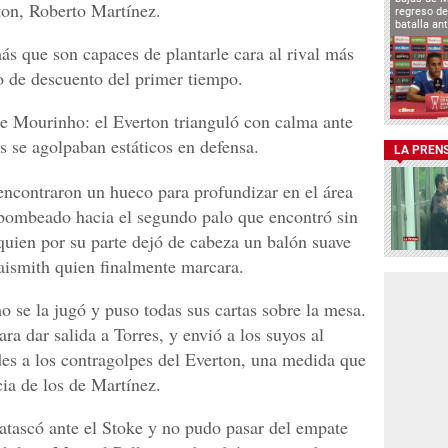
rton, Roberto Martínez.
regreso de
batalla an
s que son capaces de plantarle cara al rival más
o de descuento del primer tiempo.
 de Mourinho: el Everton trianguló con calma ante
s se agolpaban estáticos en defensa.
LA PREN
 encontraron un hueco para profundizar en el área
 bombeado hacia el segundo palo que encontró sin
 quien por su parte dejó de cabeza un balón suave
aismith quien finalmente marcara.
o se la jugó y puso todas sus cartas sobre la mesa.
ra dar salida a Torres, y envió a los suyos al
ades a los contragolpes del Everton, una medida que
cia de los de Martínez.
atascó ante el Stoke y no pudo pasar del empate