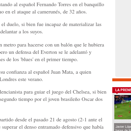
ntando al español Fernando Torres en el banquillo
mo en el ataque al camerunés, de 32 años.
el duelo, si bien fue incapaz de materializar las
delantar a los suyos.
un metro para hacerse con un balón que le hubiera
pero un defensa del Everton se le adelantó y
s de los 'blues' en el primer tiempo.
su confianza al español Juan Mata, a quien
 Londres este verano.
lencianista para guiar el juego del Chelsea, si bien
LA PREN
segundo tiempo por el joven brasileño Oscar dos
artido desde el pasado 21 de agosto (2-1 ante el
e superar el denso entramado defensivo que había
Javier Lóp
bajas de 