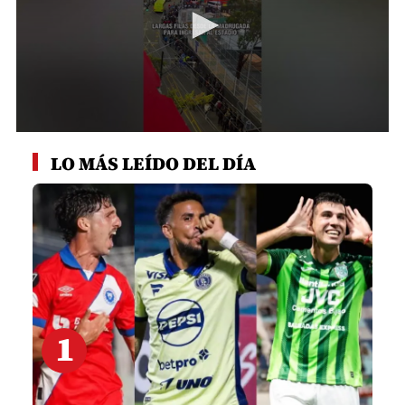
0
seconds
LO MÁS LEÍDO DEL DÍA
of
39
seconds
1