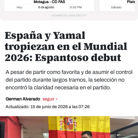
Motagua - CD FAS
Platen
Hoy
6 de agosto
9:00 PM
Sábado
8
España y Yamal
tropiezan en el Mundial
2026: Espantoso debut
A pesar de partir como favorita y de asumir el control
del partido durante largos tramos, la selección no
encontró la claridad necesaria en el partido.
German Alvarado
seguir +
Actualizado: 15 de junio de 2026 a las 07:26