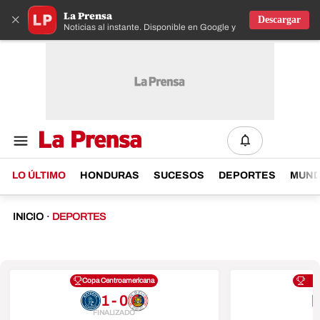
La Prensa
×
Descargar
Noticias al instante. Disponible en Google y IOS
LO ÚLTIMO
HONDURAS
SUCESOS
DEPORTES
MUN
INICIO
·
DEPORTES
Copa Centroamericana
1 - 0
FINALIZADO