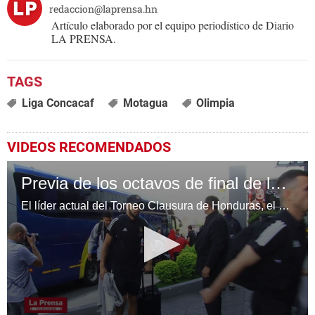
redaccion@laprensa.hn
Artículo elaborado por el equipo periodístico de Diario
LA PRENSA.
Liga Concacaf
Motagua
Olimpia
VIDEOS RECOMENDADOS
Previa de los octavos de final de la Concacaf Liga de Campeones
El líder actual del Torneo Clausura de Honduras, el FC Motagua tendrá una dura prueba el martes cuando reciba al Atlanta United de la MLS en el partido de ida de los octavos de final de la Liga de Campeones Concacaf Scotiabank en el Estadio Olímpico de San Pedro Sula.