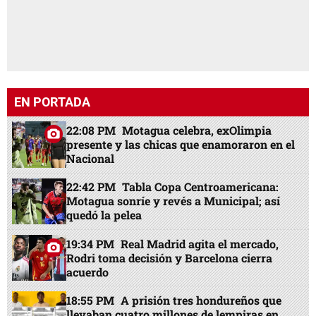
EN PORTADA
22:08 PM
Motagua celebra, exOlimpia
presente y las chicas que enamoraron en el
Nacional
22:42 PM
Tabla Copa Centroamericana:
Motagua sonríe y revés a Municipal; así
quedó la pelea
19:34 PM
Real Madrid agita el mercado,
Rodri toma decisión y Barcelona cierra
acuerdo
18:55 PM
A prisión tres hondureños que
llevaban cuatro millones de lempiras en