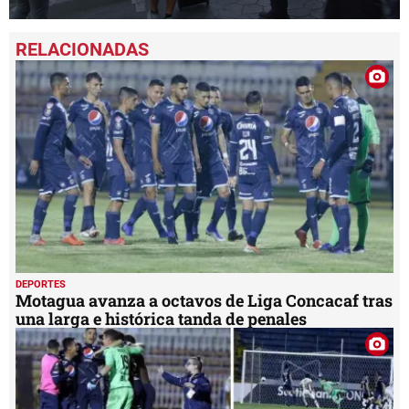
0
seconds
of
6
minutes,
5
seconds
DEPORTES
Motagua avanza a octavos de Liga Concacaf tras
una larga e histórica tanda de penales