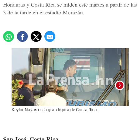
Honduras y Costa Rica se miden este martes a partir de las
3 de la tarde en el estadio Morazán.
Keylor Navas es la gran figura de Costa Rica.
Foto:
San José, Costa Rica.