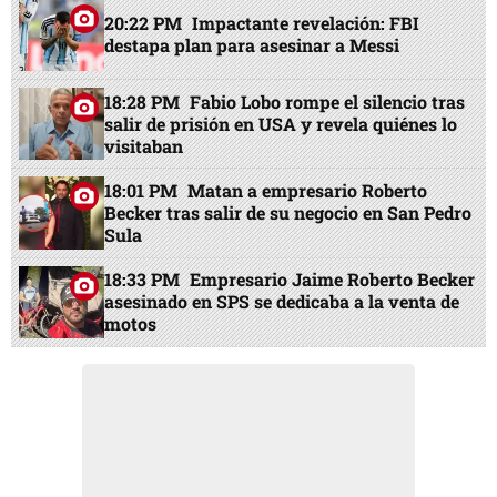
20:22 PM
Impactante revelación: FBI
destapa plan para asesinar a Messi
18:28 PM
Fabio Lobo rompe el silencio tras
salir de prisión en USA y revela quiénes lo
visitaban
18:01 PM
Matan a empresario Roberto
Becker tras salir de su negocio en San Pedro
Sula
18:33 PM
Empresario Jaime Roberto Becker
asesinado en SPS se dedicaba a la venta de
motos