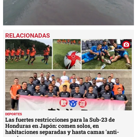
0
seconds
of
38
seconds
DEPORTES
Las fuertes restricciones para la Sub-23 de
Honduras en Japón: comen solos, en
habitaciones separadas y hasta camas 'anti-