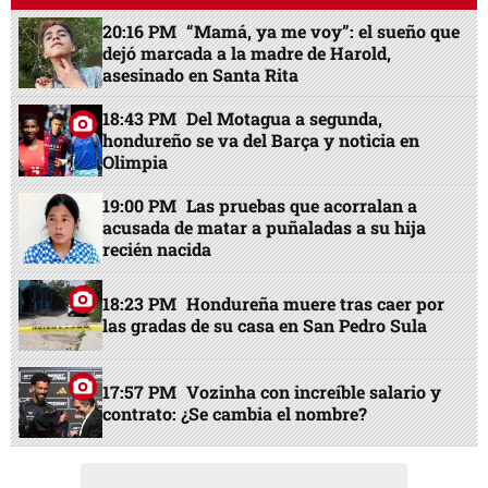
20:16 PM
“Mamá, ya me voy”: el sueño que
dejó marcada a la madre de Harold,
asesinado en Santa Rita
18:43 PM
Del Motagua a segunda,
hondureño se va del Barça y noticia en
Olimpia
19:00 PM
Las pruebas que acorralan a
acusada de matar a puñaladas a su hija
recién nacida
18:23 PM
Hondureña muere tras caer por
las gradas de su casa en San Pedro Sula
17:57 PM
Vozinha con increíble salario y
contrato: ¿Se cambia el nombre?