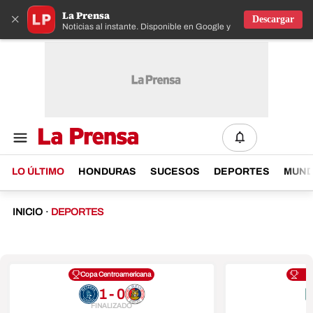
La Prensa
×
Descargar
Noticias al instante. Disponible en Google y IOS
LO ÚLTIMO
HONDURAS
SUCESOS
DEPORTES
MUN
INICIO
·
DEPORTES
Copa Centroamericana
1 - 0
FINALIZADO