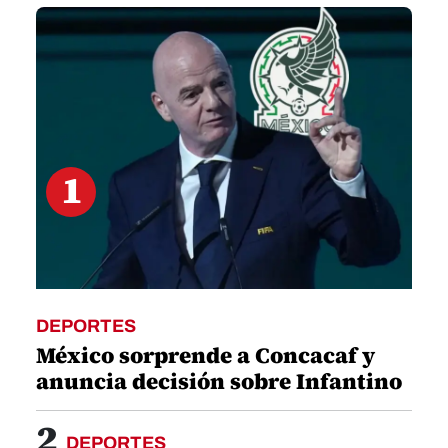
1
minute,
19
seconds
1
DEPORTES
México sorprende a Concacaf y
anuncia decisión sobre Infantino
2
DEPORTES