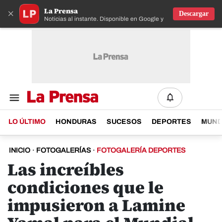
La Prensa
×
Descargar
Noticias al instante. Disponible en Google y IOS
LO ÚLTIMO
HONDURAS
SUCESOS
DEPORTES
MUN
INICIO
·
FOTOGALERÍAS
·
FOTOGALERÍA DEPORTES
Las increíbles
condiciones que le
impusieron a Lamine