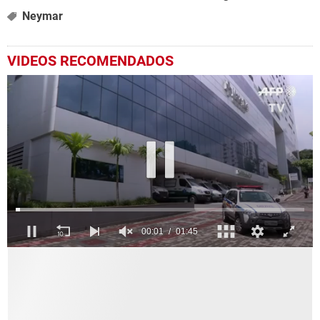
Neymar
VIDEOS RECOMENDADOS
0
seconds
of
1
minute,
46