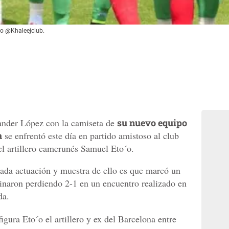
to @Khaleejclub.
nder López con la camiseta de
su nuevo equipo
a
se enfrentó este día en partido amistoso al club
el artillero camerunés Samuel Eto´o.
cada actuación y muestra de ello es que marcó un
inaron perdiendo 2-1 en un encuentro realizado en
da.
igura Eto´o el artillero y ex del Barcelona entre