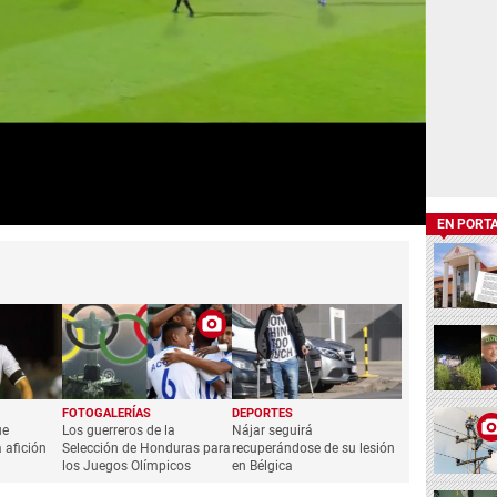
EN PORT
FOTOGALERÍAS
DEPORTES
ue
Los guerreros de la
Nájar seguirá
 afición
Selección de Honduras para
recuperándose de su lesión
los Juegos Olímpicos
en Bélgica