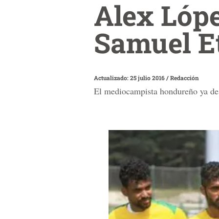
Alex Lópe
Samuel Et
Actualizado: 25 julio 2016
/
Redacción
El mediocampista hondureño ya des