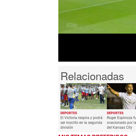
0
seconds
of
1
minute,
12
seconds
Volume
0%
DEPORTES
DEPORTES
El Victoria respira y podrá
Roger Espinoza f
ser inscrito en la segunda
ovacionado por la
división
del Kansas City