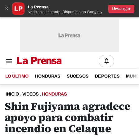
La Prensa
×
Descargar
Noticias al instante. Disponible en Google y IOS
LO ÚLTIMO
HONDURAS
SUCESOS
DEPORTES
MUN
INICIO
.
VIDEOS
.
HONDURAS
Shin Fujiyama agradece
apoyo para combatir
incendio en Celaque