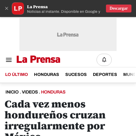
La Prensa
×
Descargar
Noticias al instante. Disponible en Google y IOS
LO ÚLTIMO
HONDURAS
SUCESOS
DEPORTES
MUN
INICIO
.
VIDEOS
.
HONDURAS
Cada vez menos
hondureños cruzan
irregularmente por