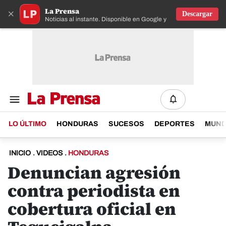
La Prensa
×
Descargar
Noticias al instante. Disponible en Google y IOS
LO ÚLTIMO
HONDURAS
SUCESOS
DEPORTES
MUN
INICIO
.
VIDEOS
.
HONDURAS
Denuncian agresión
contra periodista en
cobertura oficial en