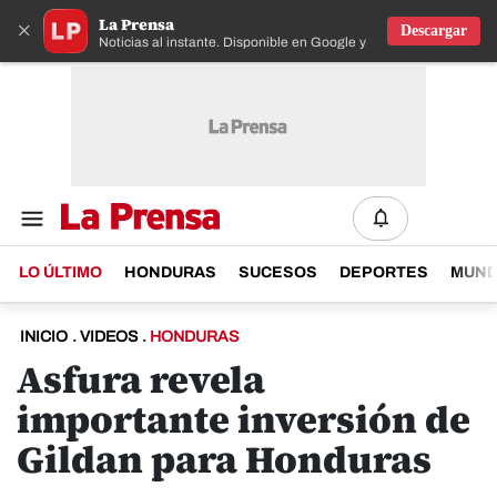
La Prensa
×
Descargar
Noticias al instante. Disponible en Google y IOS
LO ÚLTIMO
HONDURAS
SUCESOS
DEPORTES
MUN
INICIO
.
VIDEOS
.
HONDURAS
Asfura revela
importante inversión de
Gildan para Honduras