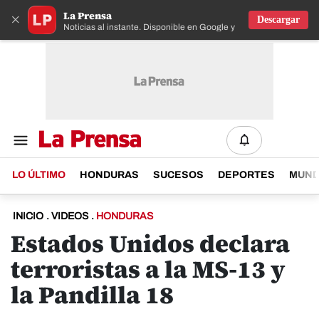
La Prensa
×
Descargar
Noticias al instante. Disponible en Google y IOS
LO ÚLTIMO
HONDURAS
SUCESOS
DEPORTES
MUN
INICIO
.
VIDEOS
.
HONDURAS
Estados Unidos declara
terroristas a la MS-13 y
la Pandilla 18