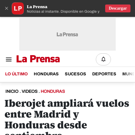
La Prensa
×
Descargar
Noticias al instante. Disponible en Google y IOS
LO ÚLTIMO
HONDURAS
SUCESOS
DEPORTES
MUN
INICIO
.
VIDEOS
.
HONDURAS
Iberojet ampliará vuelos
entre Madrid y
Honduras desde