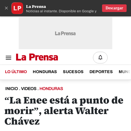
La Prensa
×
Descargar
Noticias al instante. Disponible en Google y IOS
LO ÚLTIMO
HONDURAS
SUCESOS
DEPORTES
MUN
INICIO
.
VIDEOS
.
HONDURAS
“La Enee está a punto de
morir”, alerta Walter
Chávez