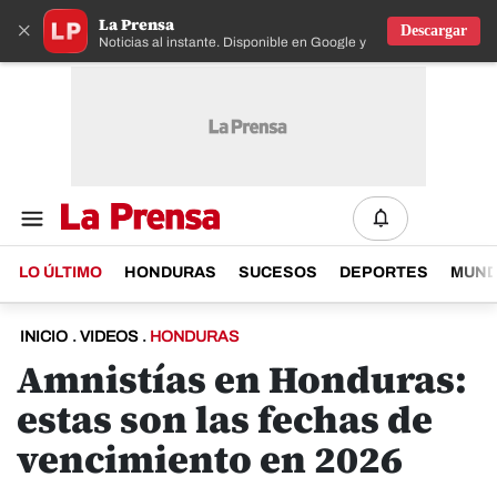
La Prensa
×
Descargar
Noticias al instante. Disponible en Google y IOS
LO ÚLTIMO
HONDURAS
SUCESOS
DEPORTES
MUN
INICIO
.
VIDEOS
.
HONDURAS
Amnistías en Honduras:
estas son las fechas de
vencimiento en 2026