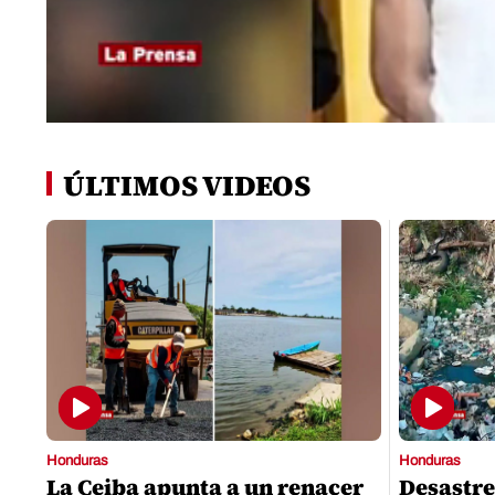
0
seconds
of
ÚLTIMOS VIDEOS
0
seconds
Volume
0%
Honduras
Honduras
La Ceiba apunta a un renacer
Desastre