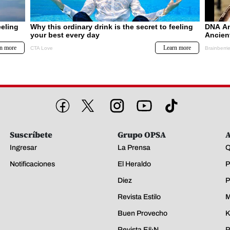
Suscríbete
Grupo OPSA
A
Ingresar
La Prensa
Q
Notificaciones
El Heraldo
P
Diez
P
Revista Estilo
M
Buen Provecho
K
Revista E&N
P