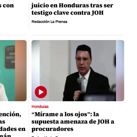
s con
juicio en Honduras tras ser
testigo clave contra JOH
Redacción La Prensa
Honduras
vención,
“Mírame a los ojos”: la
as
supuesta amenaza de JOH a
idades en
procuradores
emán