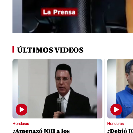
0
seconds
of
ÚLTIMOS VIDEOS
0
seconds
Volume
0%
Honduras
Honduras
¿Amenazó JOH a los
¿Debió J