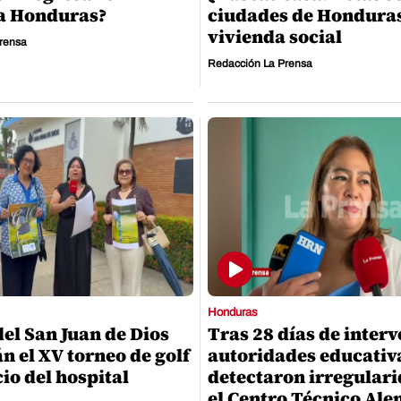
 a Honduras?
ciudades de Hondura
vivienda social
rensa
Redacción La Prensa
Honduras
el San Juan de Dios
Tras 28 días de inter
n el XV torneo de golf
autoridades educativ
io del hospital
detectaron irregular
el Centro Técnico Al