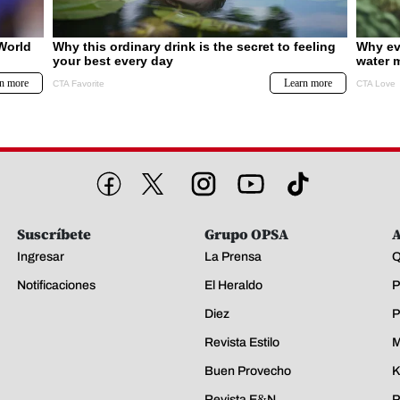
Suscríbete
Grupo OPSA
A
Ingresar
La Prensa
Q
Notificaciones
El Heraldo
P
Diez
P
Revista Estilo
M
Buen Provecho
K
Revista E&N
P