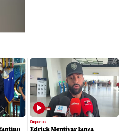
Deportes
nfantino
Edrick Menjívar lanza