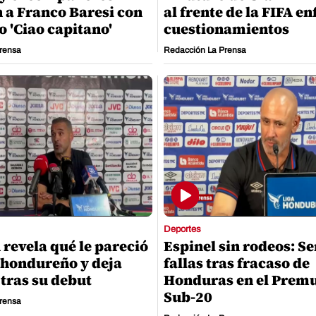
 a Franco Baresi con
al frente de la FIFA e
o 'Ciao capitano'
cuestionamientos
rensa
Redacción La Prensa
Deportes
 revela qué le pareció
Espinel sin rodeos: S
l hondureño y deja
fallas tras fracaso de
tras su debut
Honduras en el Prem
Sub-20
rensa