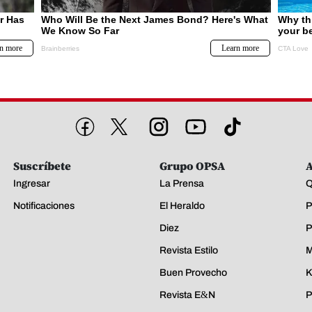
Suscríbete
Grupo OPSA
A
Ingresar
La Prensa
Q
Notificaciones
El Heraldo
P
Diez
P
Revista Estilo
M
Buen Provecho
K
Revista E&N
P