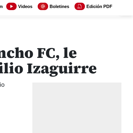
m
Videos
Boletines
Edición PDF
ncho FC, le
ilio Izaguirre
io