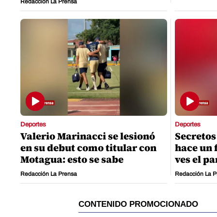
Redacción La Prensa
Deportes
Deportes
Valerio Marinacci se lesionó
Secretos
en su debut como titular con
hace un 
Motagua: esto se sabe
ves el pa
Redacción La Prensa
Redacción La P