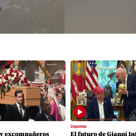
Deportes
 y excompañeros
El futuro de Gianni I