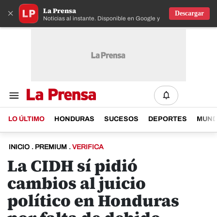
La Prensa
×
Descargar
Noticias al instante. Disponible en Google y IOS
LO ÚLTIMO
HONDURAS
SUCESOS
DEPORTES
MUN
INICIO
.
PREMIUM
.
VERIFICA
La CIDH sí pidió
cambios al juicio
político en Honduras