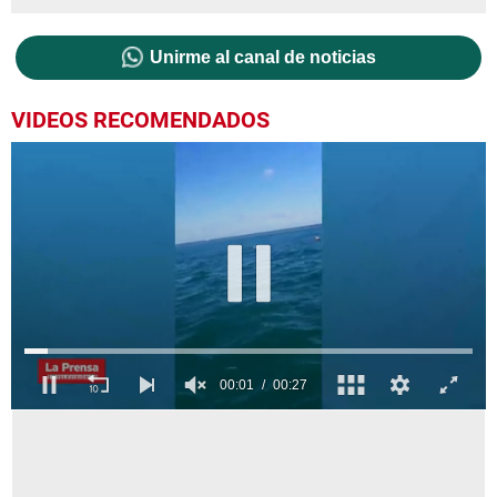
Unirme al canal de noticias
VIDEOS RECOMENDADOS
0
seconds
of
27
seconds