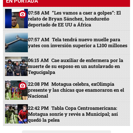
EN PORTADA
07:58 AM
“Les vamos a caer a golpes”: El
relato de Bryan Sánchez, hondureño
deportado de EE UU a África
07:57 AM
Tela tendrá nuevo muelle para
yates con inversión superior a L100 millones
06:15 AM
Cae auxiliar de enfermera por la
muerte de su esposo en un autolavado en
Tegucigalpa
22:08 PM
Motagua celebra, exOlimpia
presente y las chicas que enamoraron en el
Nacional
22:42 PM
Tabla Copa Centroamericana:
Motagua sonríe y revés a Municipal; así
quedó la pelea