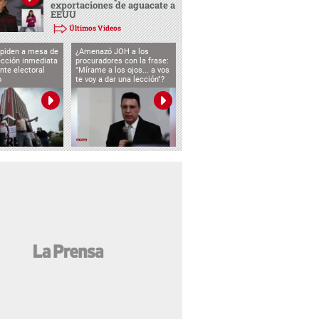
exportaciones de aguacate a
EEUU
Últimos Videos
 piden a mesa de
¿Amenazó JOH a los
ección inmediata
procuradores con la frase:
nte electoral
"Mírame a los ojos... a vos
o
te voy a dar una lección"?