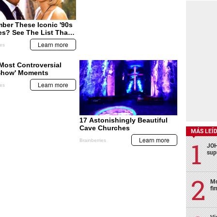
MÁS LEÍ
JOH
sup
Mo
fi