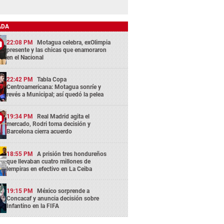
ADA
22:08 PM
Motagua celebra, exOlimpia
presente y las chicas que enamoraron
en el Nacional
22:42 PM
Tabla Copa
Centroamericana: Motagua sonríe y
revés a Municipal; así quedó la pelea
19:34 PM
Real Madrid agita el
mercado, Rodri toma decisión y
Barcelona cierra acuerdo
18:55 PM
A prisión tres hondureños
que llevaban cuatro millones de
lempiras en efectivo en La Ceiba
19:15 PM
México sorprende a
Concacaf y anuncia decisión sobre
Infantino en la FIFA