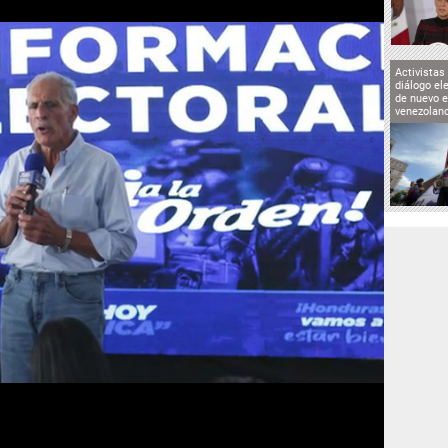
Activistas
diálogo el
de nuevo e
venezolan