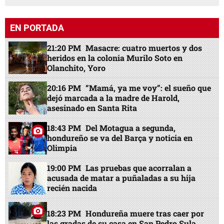
EN PORTADA
21:20 PM
Masacre: cuatro muertos y dos
heridos en la colonia Murilo Soto en
Olanchito, Yoro
20:16 PM
“Mamá, ya me voy”: el sueño que
dejó marcada a la madre de Harold,
asesinado en Santa Rita
18:43 PM
Del Motagua a segunda,
hondureño se va del Barça y noticia en
Olimpia
19:00 PM
Las pruebas que acorralan a
acusada de matar a puñaladas a su hija
recién nacida
18:23 PM
Hondureña muere tras caer por
las gradas de su casa en San Pedro Sula