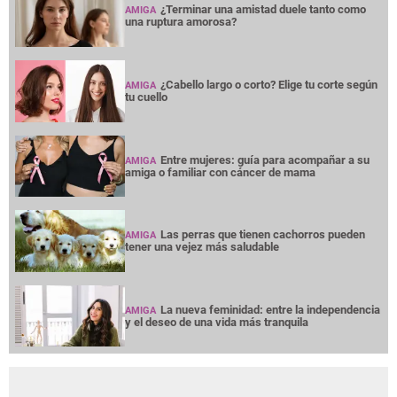
¿Terminar una amistad duele tanto como
AMIGA
una ruptura amorosa?
¿Cabello largo o corto? Elige tu corte según
AMIGA
tu cuello
Entre mujeres: guía para acompañar a su
AMIGA
amiga o familiar con cáncer de mama
Las perras que tienen cachorros pueden
AMIGA
tener una vejez más saludable
La nueva feminidad: entre la independencia
AMIGA
y el deseo de una vida más tranquila