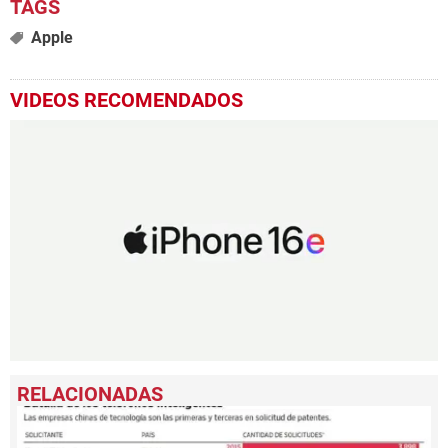
Apple
VIDEOS RECOMENDADOS
0
seconds
of
1
minute,
46