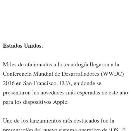
to he
Imag
== F
USE 
Estados Unidos.
Miles de aficionados a la tecnología llegaron a la
Conferencia Mundial de Desarrolladores (WWDC)
2016 en San Francisco, EUA, en donde se
presentaron las novedades más esperadas de este año
para los dispositivos Apple.
Uno de los lanzamientos más destacados fue la
presentación del nuevo sistema operativo de iOS 10,