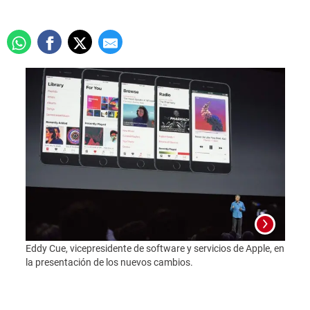
Eddy Cue, vicepresidente de software y servicios de Apple, en
SAN F
la presentación de los nuevos cambios.
senio
new m
World
Franc