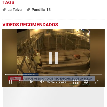
La Tolva
Pandilla 18
VIDEOS RECOMENDADOS
0
seconds
of
1
minute,