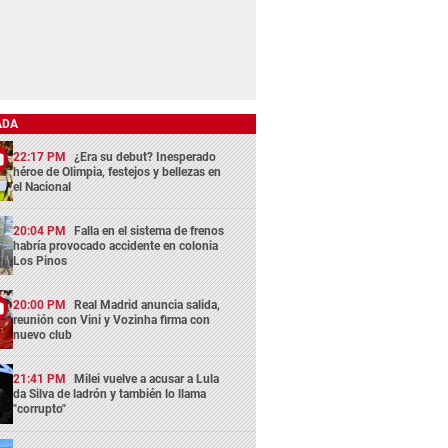
ADA
22:17 PM
¿Era su debut? Inesperado
héroe de Olimpia, festejos y bellezas en
el Nacional
20:04 PM
Falla en el sistema de frenos
habría provocado accidente en colonia
Los Pinos
20:00 PM
Real Madrid anuncia salida,
reunión con Vini y Vozinha firma con
nuevo club
21:41 PM
Milei vuelve a acusar a Lula
da Silva de ladrón y también lo llama
"corrupto"