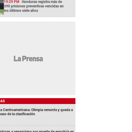
19:29 PM
Honduras registra más de
390 prisiones preventivas vencidas en
los últimos siete años
DAS
a Centroamericana: Olimpia remonta y queda a
aso de la clasificación
pturan a venezolano por muerte de expolicía en