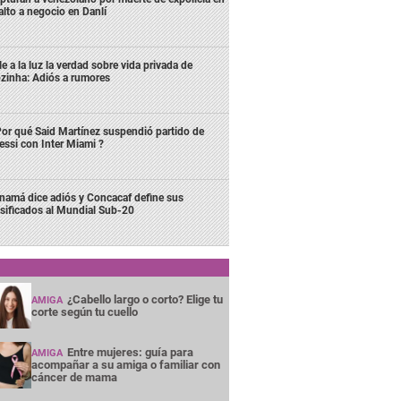
alto a negocio en Danlí
le a la luz la verdad sobre vida privada de
zinha: Adiós a rumores
or qué Said Martínez suspendió partido de
ssi con Inter Miami ?
namá dice adiós y Concacaf define sus
asificados al Mundial Sub-20
¿Cabello largo o corto? Elige tu
AMIGA
corte según tu cuello
Entre mujeres: guía para
AMIGA
acompañar a su amiga o familiar con
cáncer de mama