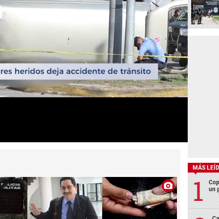
MÁS LEÍ
Cop
un p
Ca