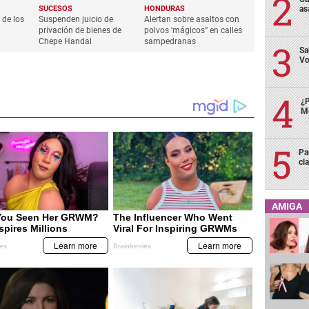
as
SUCESOS
HONDURAS
 de los
Suspenden juicio de
Alertan sobre asaltos con
privación de bienes de
polvos 'mágicos” en calles
Chepe Handal
sampedranas
Sa
Vo
¿P
Me
Pa
cl
AMIGA