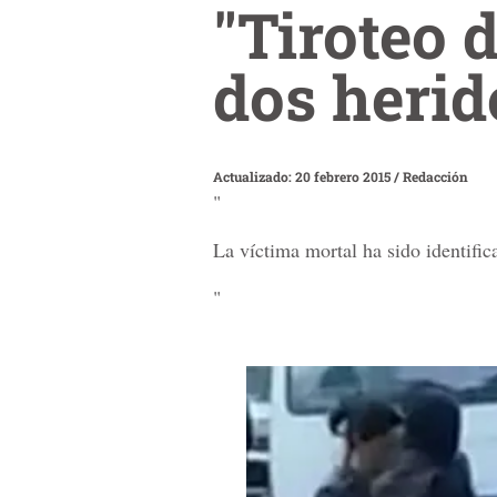
"Tiroteo 
dos herid
Actualizado: 20 febrero 2015
/
Redacción
"
La víctima mortal ha sido identif
"