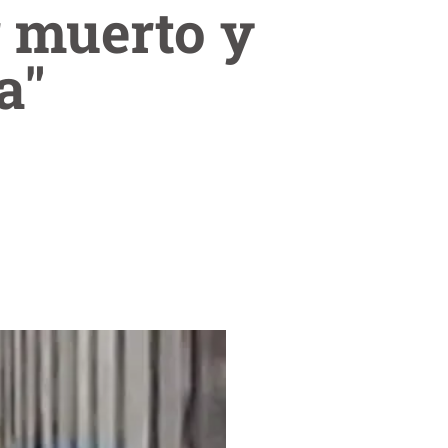
r muerto y
a"