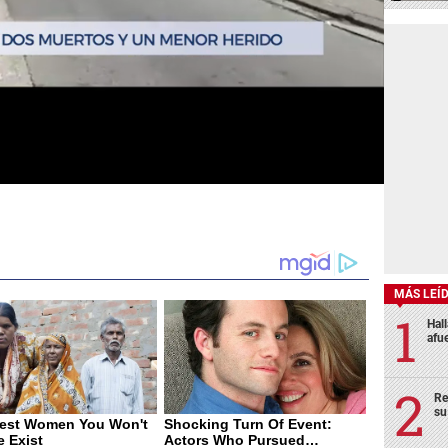
MÁS LEÍ
Hal
afu
Re
su