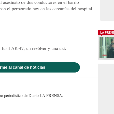
l asesinato de dos conductores en el barrio
on el perpetrado hoy en las cercanías del hospital
LA PREN
 fusil AK-47, un revólver y una uzi.
rme al canal de noticias
uipo periodístico de Diario LA PRENSA.