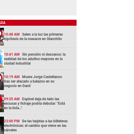
ADA
10:48 AM
Salen a la luz las primeras
hipótesis de la masacre en Olanchito
10:41 AM
Sin pensión ni descanso: la
realidad de los adultos mayores en la
ciudad industrial
10:19 AM
Muere Jorge Castellanos
tras ser atacado a balazos en su
negocio en Danlí
09:25 AM
Espinel deja de lado las
excusas y fichaje podría debutar: "Está
en la lista..."
23:00 PM
De las tarjetas a las billeteras
electrónicas: el cambio que viene en las
cárceles