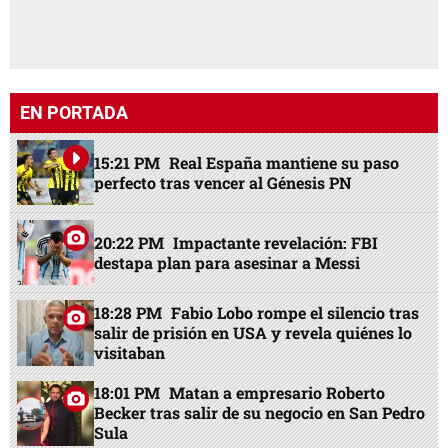
EN PORTADA
15:21 PM
Real España mantiene su paso
perfecto tras vencer al Génesis PN
20:22 PM
Impactante revelación: FBI
destapa plan para asesinar a Messi
18:28 PM
Fabio Lobo rompe el silencio tras
salir de prisión en USA y revela quiénes lo
visitaban
18:01 PM
Matan a empresario Roberto
Becker tras salir de su negocio en San Pedro
Sula