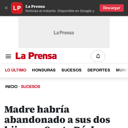
La Prensa
×
Descargar
Noticias al instante. Disponible en Google y IOS
LO ÚLTIMO
HONDURAS
SUCESOS
DEPORTES
MUN
INICIO
·
SUCESOS
Madre habría
abandonado a sus dos