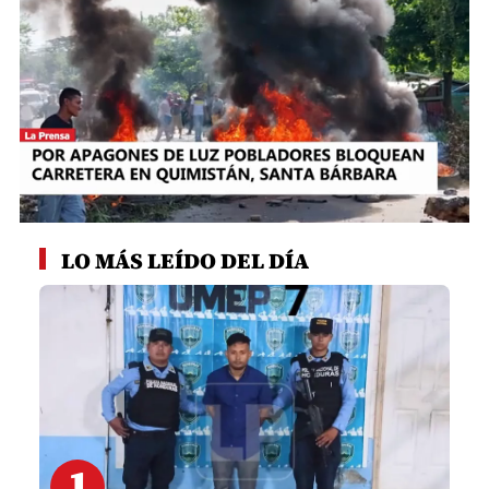
0
seconds
LO MÁS LEÍDO DEL DÍA
of
1
minute,
45
seconds
1