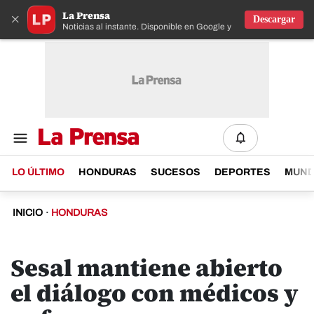
La Prensa
×
Descargar
Noticias al instante. Disponible en Google y IOS
LO ÚLTIMO
HONDURAS
SUCESOS
DEPORTES
MUN
INICIO
·
HONDURAS
Sesal mantiene abierto
el diálogo con médicos y