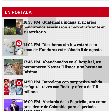
EN PORTADA
18:33 PM
Guatemala indaga si sicarios
hondureños asesinaron a narcotraficante en
su territorio
14:02 PM
Diez horas sin luz estará esta
zona de Honduras este sábado 8 de agosto
17:46 PM
Abandonados en el hospital, así
permanecen Nasser Hilsaca y su hermana
Básima
14:50 PM
Barcelona con sorpresiva salida
de figura, revés con Rodri y oferta de 115
millones
16:00 PM
Abelardo de la Espriella jura como
presidente de Colombia para el periodo