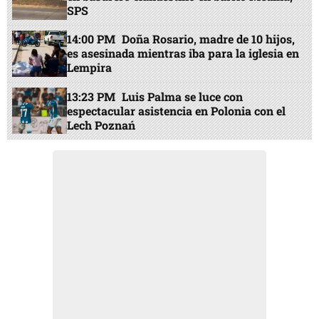
EN PORTADA
11:24 AM
Olimpia perdona en el inicio y se
salva Juticalpa
14:22 PM
Un policía y un jornalero mueren
en enfrentamiento en el sector de El Tigre,
Olancho
14:54 PM
Hallan cuerpo dentro de un saco
en basurero clandestino en barrio Medina,
SPS
14:00 PM
Doña Rosario, madre de 10 hijos,
es asesinada mientras iba para la iglesia en
Lempira
13:23 PM
Luis Palma se luce con
espectacular asistencia en Polonia con el
Lech Poznań