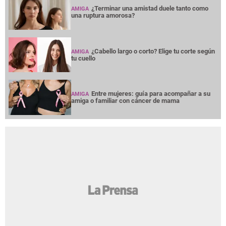
AMIGA
¿Por qué a las mujeres les gusta tanto
AMIGA
quedar impregnadas con el olor de su pareja?
Noches en vela por insomnio y
AMIGA
preocupación, ¿qué hacer para tratarlo?
¿Terminar una amistad duele tanto como
AMIGA
una ruptura amorosa?
¿Cabello largo o corto? Elige tu corte según
AMIGA
tu cuello
Entre mujeres: guía para acompañar a su
AMIGA
amiga o familiar con cáncer de mama