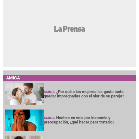
días desaparecida
La inesperada decisión de Mbappé: pone fin a un
vínculo de años
¿César Gastélum sigue vivo? Este es el origen del
video donde dice que todo fue una broma