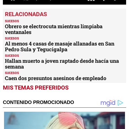
0
seconds
of
1
minute,
16
seconds
SUCESOS
Obrero se electrocuta mientras limpiaba
ventanales
SUCESOS
Al menos 4 casas de masaje allanadas en San
Pedro Sula y Tegucigalpa
SUCESOS