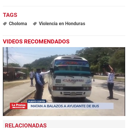
Choloma
Violencia en Honduras
VIDEOS RECOMENDADOS
0
seconds
of