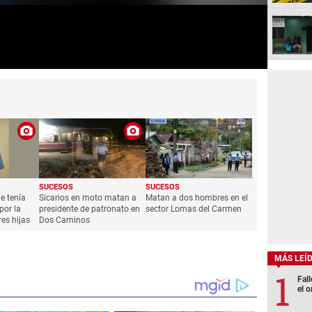
SUCESOS
SUCESOS
e tenía
Sicarios en moto matan a
Matan a dos hombres en el
por la
presidente de patronato en
sector Lomas del Carmen
res hijas
Dos Caminos
MÁS LEÍ
Fall
el o