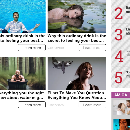
Ba
me
En
at
La
ti
“C
ir
AMIGA