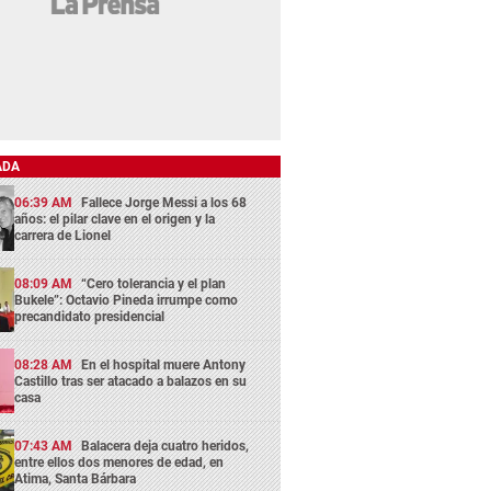
ADA
06:39 AM
Fallece Jorge Messi a los 68
años: el pilar clave en el origen y la
carrera de Lionel
08:09 AM
“Cero tolerancia y el plan
Bukele”: Octavio Pineda irrumpe como
precandidato presidencial
08:28 AM
En el hospital muere Antony
Castillo tras ser atacado a balazos en su
casa
07:43 AM
Balacera deja cuatro heridos,
entre ellos dos menores de edad, en
Atima, Santa Bárbara