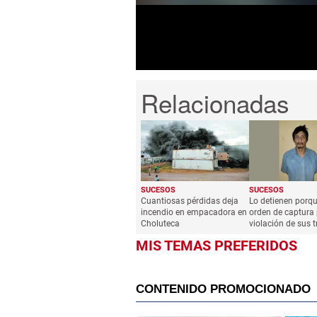
seconds
Volume
0%
SUCESOS
SUCESOS
Cuantiosas pérdidas deja
Lo detienen porqu
incendio en empacadora en
orden de captura 
Choluteca
violación de sus t
MIS TEMAS PREFERIDOS