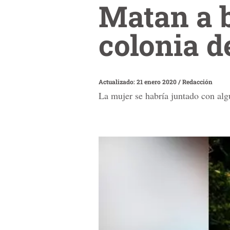
Matan a b
colonia d
Actualizado: 21 enero 2020
/
Redacción
La mujer se habría juntado con algu